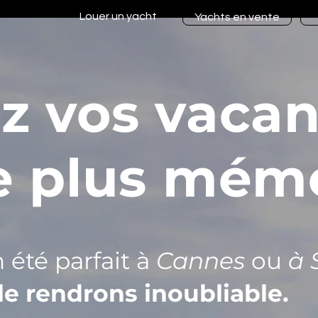
Louer un yacht
Yachts en vente
z vos vaca
e plus mémo
 été parfait à
Cannes
ou
à 
le rendrons inoubliable.