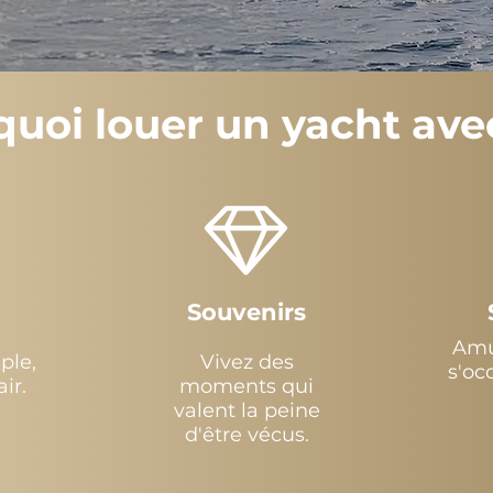
uoi louer un yacht ave
Souvenirs
Amu
ple,
Vivez des
s'oc
ir.
moments qui
valent la peine
d'être vécus.