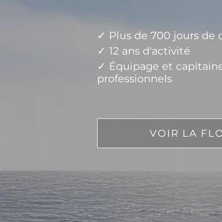
✓ Plus de 700 jours de c
✓ 12 ans d'activité
✓ Équipage et capitain
professionnels
VOIR LA FL