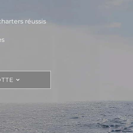
harters réussis
es
OTTE