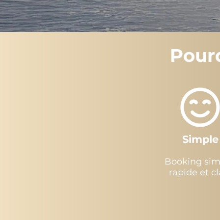
Pourq
Simple
Booking sim
rapide et cla