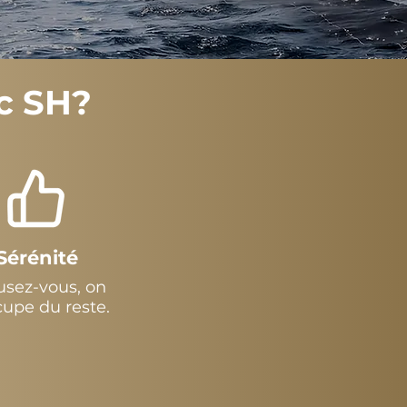
c SH?
Sérénité
sez-vous, on
cupe du reste.