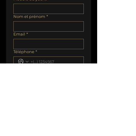
Nom et prénom
*
Email
*
Téléphone
*
Quelle est la meilleure façon de
vous joindre?
Email
Téléphone
Date(s)
*
Destination(s)
Nombre d'invités