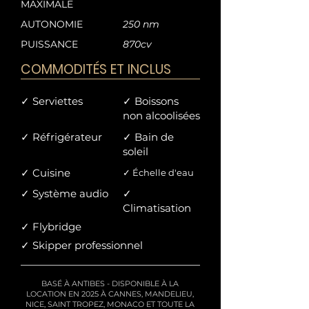
expérience inoubliable. Profitez de 
MAXIMALE
baignades, de bains de soleil et de 
AUTONOMIE
250 nm
sports nautiques, tandis que notre 
PUISSANCE
870cv
équipage dévoué vous garantit un 
voyage agréable et sans accroc.
COMMODITÉS ET INCLUS
✓ Serviettes
✓ Boissons
non alcoolisées
✓ Réfrigérateur
✓ Bain de
soleil
✓ Cuisine
✓ Échelle d'eau
✓ Système audio
✓
Climatisation
✓ Flybridge
✓ Skipper professionnel
BASÉ À ANTIBES - DISPONIBLE À LA
LOCATION EN 2025 À CANNES, MANDELIEU,
NICE, SAINT TROPEZ, MONACO ET TOUTE LA