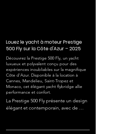
Louez le yacht à moteur Prestige
500 Fly sur la Côte d'Azur – 2025
Découvrez la Prestige 500 Fly, un yacht
luxueux et polyvalent conçu pour des
expériences inoubliables sur la magnifique
Côte d'Azur. Disponible à la location à
Cannes, Mandelieu, Saint-Tropez et
Monaco, cet élégant yacht flybridge allie
performance et confort.
La Prestige 500 Fly présente un design 
élégant et contemporain, avec de 
larges fenêtres qui inondent l'intérieur 
de lumière naturelle. Le spacieux 
flybridge offre plusieurs coins salon, un 