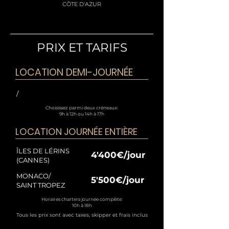
CÔTE D'AZUR
PRIX ET TARIFS
LOCATION DEMI-JOURNÉE
/
Choisissez parmi deux créneaux:
9h à 12h ou 14h à 17h
LOCATION JOURNÉE ENTIÈRE
ÎLES DE LÉRINS
4'400€/jour
(CANNES)
MONACO/
5'500€/jour
SAINT TROPEZ
Horaires charters journée complète:
10h à 18h
Tous les prix sont avec taxes, skipper et frais inclus