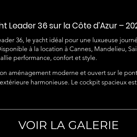
t Leader 36 sur la Côte d'Azur – 20
der 36, le yacht idéal pour une luxueuse journé
isponible à la location à Cannes, Mandelieu, Sa
 allie performance, confort et style.
 son aménagement moderne et ouvert sur le pont,
 extérieure harmonieuse. Le cockpit spacieux est 
r du soleil ou de l'ombre à votre guise. Le pont
le à manger, idéal pour des déjeuners en plein a
VOIR LA GALERIE
 un salon magnifiquement conçu, doté de fenêtr