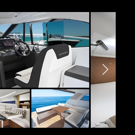
ine confortable et 
tible pour plus de 
mille ou une sortie 
 de gamme.

croisière fluide et 
nations côtières 
aviguer le long de 
ofitez de baignades, de 
ntée vous assure une 