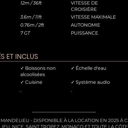
12m / 36ft
VITESSE DE
CROISIÈRE
3.6m / 11ft
VITESSE MAXIMALE
0.76m / 2ft
AUTONOMIE
7 GT
PUISSANCE
 ET INCLUS
✓ Boissons non
✓ Échelle d'eau
alcoolisées
✓ Cuisine
✓ Système audio
.
.
 MANDELIEU - DISPONIBLE À LA LOCATION EN 2025 À 
IEU, NICE, SAINT TROPEZ, MONACO ET TOUTE LA CÔTE