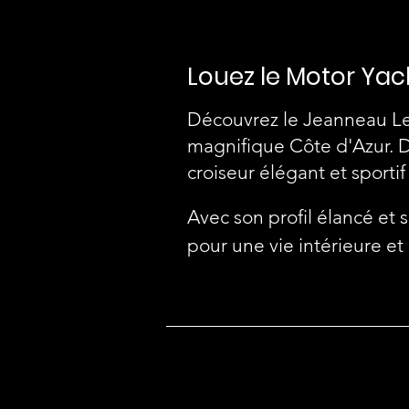
Louez le Motor Yach
Découvrez le Jeanneau Lea
magnifique Côte d'Azur. D
croiseur élégant et sportif
Avec son profil élancé et
pour une vie intérieure et
vous permettant de profite
salon confortable avec tab
imprenable sur la mer.

À bord, vous découvrirez