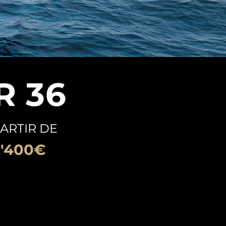
R 36
PARTIR DE
2'400€