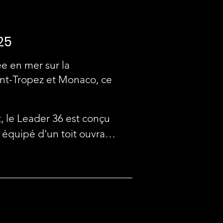
25
e en mer sur la
int-Tropez et Monaco, ce
 le Leader 36 est conçu 
équipé d'un toit ouvrant, 
 arrière comprend un coin 
ir avec une vue 
es panoramiques 