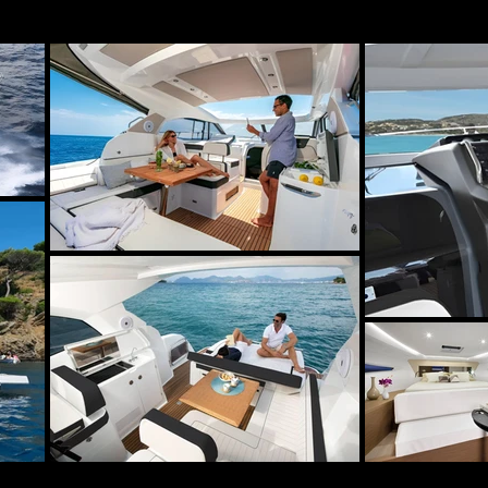
re naturelle. Sous le pont, le yacht offre une cab
ette entièrement équipée et un coin salon conver
oyiez une escapade romantique, une journée en fa
vous garantit une expérience de navigation haut
 Leader 36 offre une navigation exaltante et une 
 idéal pour explorer les criques cachées, les desti
 lieux animés de la Côte d'Azur.

détendre au mouillage dans la baie de Cannes, n
glamour de Monaco, ce yacht est le choix idéal. Pr
rts nautiques pendant que notre équipe expérime
ut à la fin.