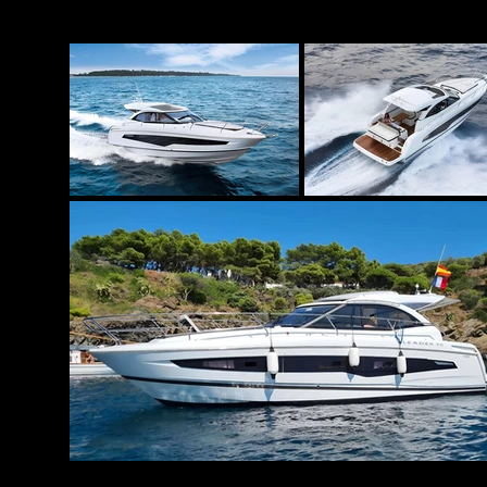
baignant l'espace de lumiè
sophistiquée, une kitchen
flexibilité. Que vous prév
entre amis, le Leader 36 
Équipé de deux moteurs, le
stable. Son agilité le rend
emblématiques et les hauts
Que vous souhaitiez vous 
l'Estérel ou découvrir le 
bains de soleil et de spo
location sans accroc du déb