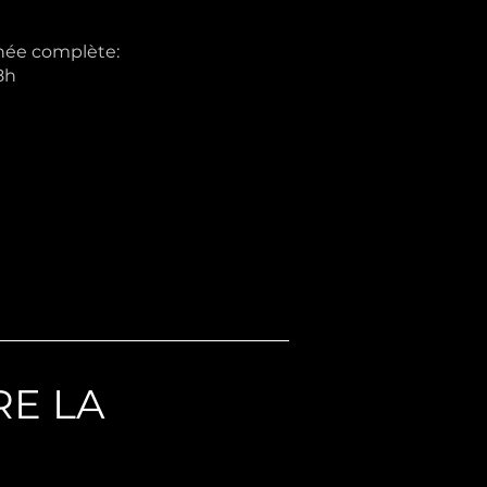
rnée complète:
8h
RE LA