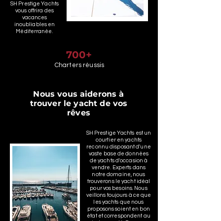
SH Prestige Yachts
vous offrira des
vacances
inoubliables en
Méditerranée.
700+
Charters réussis
Nous vous aiderons à
trouver le yacht de vos
rêves
SH Prestige Yachts est un
courtier en yachts
reconnu disposant d'une
vaste base de données
de yachts d'occasion à
vendre. Experts dans
notre domaine, nous
trouverons le yacht idéal
pour vos besoins. Nous
veillons toujours à ce que
les yachts que nous
proposons soient en bon
état et correspondent au