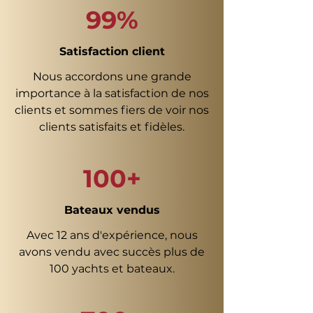
99%
Satisfaction client
Nous accordons une grande
importance à la satisfaction de nos
clients et sommes fiers de voir nos
clients satisfaits et fidèles.
100+
Bateaux vendus
Avec 12 ans d'expérience, nous
avons vendu avec succès plus de
100 yachts et bateaux.