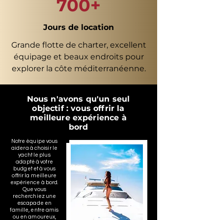
700+
Jours de location
Grande flotte de charter, excellent
équipage et beaux endroits pour
explorer la côte méditerranéenne.
Nous n'avons qu'un seul
objectif : vous offrir la
meilleure expérience à
bord
Notre équipe vous
aidera à choisir le
yacht le plus
adapté à votre
budget et à vous
offrir la meilleure
expérience à bord.
Que vous
recherchiez une
escapade en
famille, entre amis
ou en amoureux,