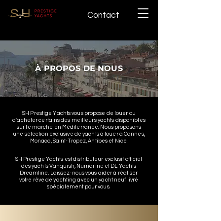
Contact
À PROPOS DE NOUS
SH Prestige Yachts vous propose de louer ou
d'acheter certains des meilleurs yachts disponibles
sur le marché en Méditerranée. Nous proposons
une sélection exclusive de yachts à louer à Cannes,
Monaco, Saint-Tropez, Antibes et Nice.
SH Prestige Yachts est distributeur exclusif officiel
des yachts Vanquish, Numarine et DL Yachts
Dreamline. Laissez-nous vous aider à réaliser
votre rêve de yachting avec un yacht neuf livré
spécialement pour vous.