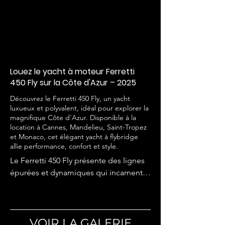
Louez le yacht à moteur Ferretti
450 Fly sur la Côte d'Azur – 2025
Découvrez le Ferretti 450 Fly, un yacht
luxueux et polyvalent, idéal pour explorer la
magnifique Côte d'Azur. Disponible à la
location à Cannes, Mandelieu, Saint-Tropez
et Monaco, cet élégant yacht à flybridge
allie performance, confort et style.
Le Ferretti 450 Fly présente des lignes 
épurées et dynamiques qui incarnent 
l'esprit sportif de la dernière 
génération de Ferretti Yachts. Le 
spacieux flybridge offre de multiples 
espaces de détente, dont un espace 
VOIR LA GALERIE