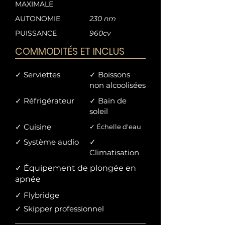
les criques cachées de la Côte d'Azur. 
MAXIMALE
Que vous jetiez l'ancre dans la baie de 
AUTONOMIE
230 nm
Cannes, naviguiez le long du littoral de 
PUISSANCE
960cv
l'Estérel ou vous imprégniez du 
COMMODITÉS ET INCLUS
glamour de Monaco, ce yacht vous 
promet une expérience inoubliable. 
✓ Serviettes
✓ Boissons
Profitez de baignades, de bains de 
non alcoolisées
soleil et de sports nautiques, tandis 
que notre équipage dévoué vous 
✓ Réfrigérateur
✓ Bain de
soleil
garantit un voyage agréable et sans 
accroc.
✓ Cuisine
✓ Échelle d'eau
✓ Système audio
✓
Climatisation
✓ Équipement de plongée en
apnée
✓ Flybridge
✓ Skipper professionnel