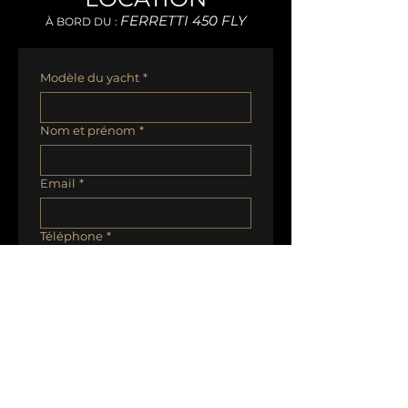
FERRETTI 450 FLY
À BORD DU :
Modèle du yacht
*
Nom et prénom
*
Email
*
Téléphone
*
Quelle est la meilleure façon de
vous joindre?
Email
Téléphone
Date(s)
*