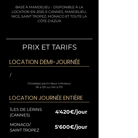
BASÉ À MANDELIEU - DISPONIBLE À LA
LOCATION EN 2025 À CANNES, MANDELIEU,
NICE, SAINT TROPEZ, MONACO ET TOUTE LA
CÔTE D'AZUR
PRIX ET TARIFS
LOCATION DEMI-JOURNÉE
/
Choisissez parmi deux créneaux:
9h à 12h ou 14h à 17h
LOCATION JOURNÉE ENTIÈRE
ÎLES DE LÉRINS
4'420€/jour
(CANNES)
MONACO/
5'600€/jour
SAINT TROPEZ